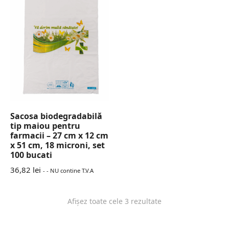
Sacosa biodegradabilă
tip maiou pentru
farmacii – 27 cm x 12 cm
x 51 cm, 18 microni, set
100 bucati
36,82
lei
- - NU contine T.V.A
Afișez toate cele 3 rezultate