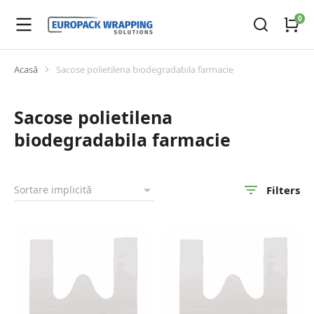
Acasă
Sacose polietilena biodegradabila farmacie
You are here:
Sacose polietilena
biodegradabila farmacie
Filters