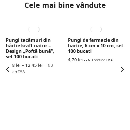
Cele mai bine vândute
Pungi tacâmuri din
Pungi de farmacie din
hârtie kraft natur –
hartie, 6 cm x 10 cm, set
Design „Poftă bună”,
100 bucati
set 100 bucati
4,70
lei
- - NU contine T.V.A
6,88
lei
–
12,45
lei
- - NU
contine T.V.A