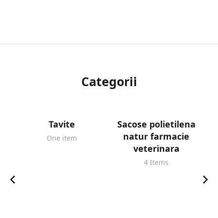
Categorii
Tavite
Sacose polietilena
S
natur farmacie
One item
veterinara
4 Items