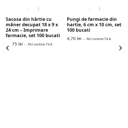
Sacosa din hârtie cu
Pungi de farmacie din
mâner decupat 18 x 9 x
hartie, 6 cm x 10 cm, set
24 cm – Imprimare
100 bucati
farmacie, set 100 bucati
4,70
lei
- - NU contine T.V.A
42,75
lei
- - NU contine T.V.A