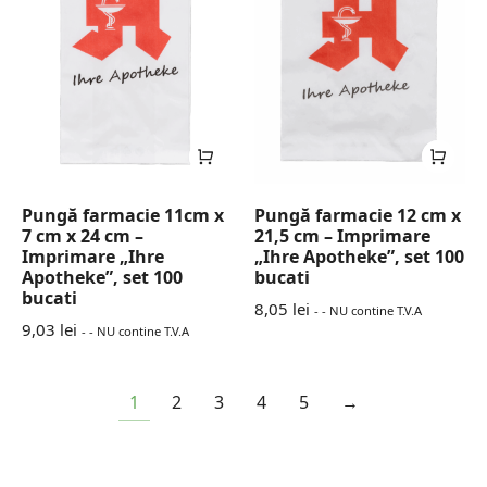
Pungă farmacie 11cm x
Pungă farmacie 12 cm x
7 cm x 24 cm –
21,5 cm – Imprimare
Imprimare „Ihre
„Ihre Apotheke”, set 100
Apotheke”, set 100
bucati
bucati
8,05
lei
- - NU contine T.V.A
9,03
lei
- - NU contine T.V.A
1
2
3
4
5
→