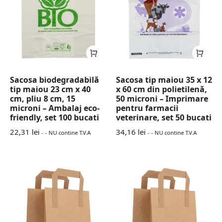
Sacosa biodegradabilă
Sacosa tip maiou 35 x 12
tip maiou 23 cm x 40
x 60 cm din polietilenă,
cm, pliu 8 cm, 15
50 microni – Imprimare
microni – Ambalaj eco-
pentru farmacii
friendly, set 100 bucati
veterinare, set 50 bucati
22,31
lei
34,16
lei
- - NU contine T.V.A
- - NU contine T.V.A