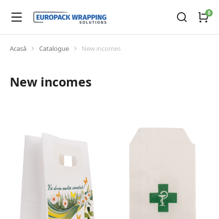
Acasă
Catalogue
New incomes
You are here:
New incomes