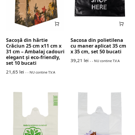
Sacoșă din hârtie
Sacosa din polietilena
Crăciun 25 cm x11 cm x
cu maner aplicat 35 cm
31 cm – Ambalaj cadouri
x 35 cm, set 50 bucati
elegant și eco-friendly,
39,21
lei
- - NU contine T.V.A
set 10 bucati
21,65
lei
- - NU contine T.V.A