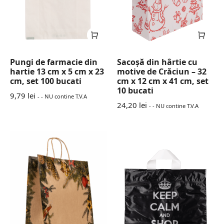
Pungi de farmacie din
Sacoșă din hârtie cu
hartie 13 cm x 5 cm x 23
motive de Crăciun – 32
cm, set 100 bucati
cm x 12 cm x 41 cm, set
10 bucati
9,79
lei
- - NU contine T.V.A
24,20
lei
- - NU contine T.V.A