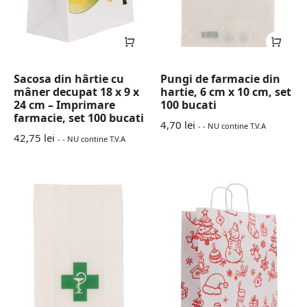
Sacosa din hârtie cu
Pungi de farmacie din
mâner decupat 18 x 9 x
hartie, 6 cm x 10 cm, set
24 cm – Imprimare
100 bucati
farmacie, set 100 bucati
4,70
lei
- - NU contine T.V.A
42,75
lei
- - NU contine T.V.A