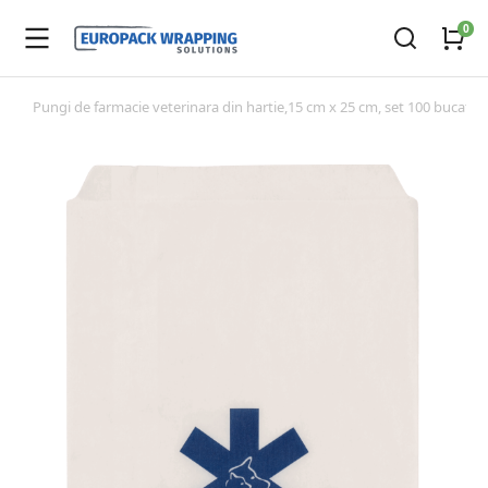
Pungi de farmacie veterinara din hartie,15 cm x 25 cm, set 100 bucati
You are here: