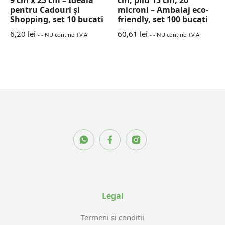
9 cm x 25 cm – Ideală
cm, pliu 15 cm, 20
pentru Cadouri și
microni – Ambalaj eco-
Shopping, set 10 bucati
friendly, set 100 bucati
6,20
lei
60,61
lei
- - NU contine T.V.A
- - NU contine T.V.A
Legal
Termeni si conditii