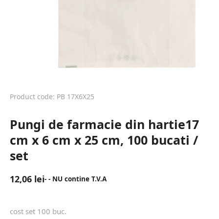
Product code: PB 17X6X25
Pungi de farmacie din hartie17
cm x 6 cm x 25 cm, 100 bucati /
set
12,06
lei
- - NU contine T.V.A
cost set 100 buc.