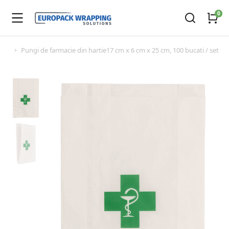
Pungi de farmacie din hartie17 cm x 6 cm x 25 cm, 100 bucati / set
You are here: